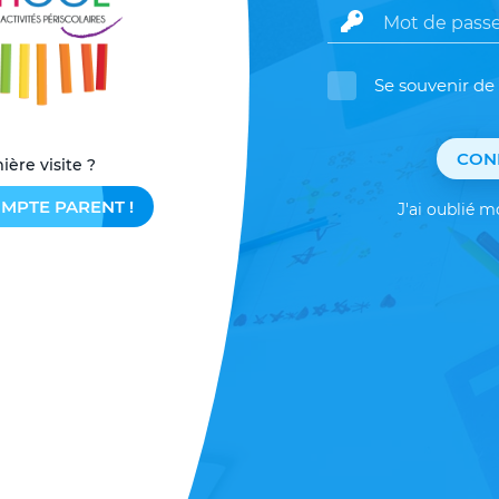
Se souvenir de
CON
ière visite ?
MPTE PARENT !
J'ai oublié 